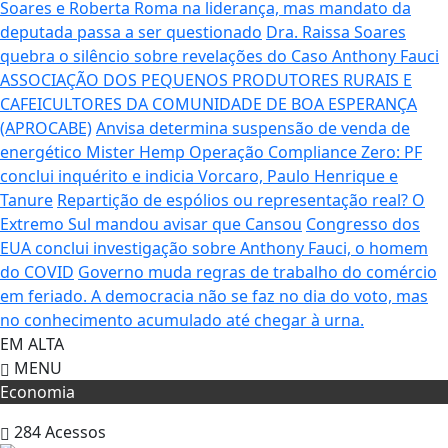
Soares e Roberta Roma na liderança, mas mandato da
deputada passa a ser questionado
Dra. Raissa Soares
quebra o silêncio sobre revelações do Caso Anthony Fauci
ASSOCIAÇÃO DOS PEQUENOS PRODUTORES RURAIS E
CAFEICULTORES DA COMUNIDADE DE BOA ESPERANÇA
(APROCABE)
Anvisa determina suspensão de venda de
energético Mister Hemp
Operação Compliance Zero: PF
conclui inquérito e indicia Vorcaro, Paulo Henrique e
Tanure
Repartição de espólios ou representação real? O
Extremo Sul mandou avisar que Cansou
Congresso dos
EUA conclui investigação sobre Anthony Fauci, o homem
do COVID
Governo muda regras de trabalho do comércio
em feriado.
A democracia não se faz no dia do voto, mas
no conhecimento acumulado até chegar à urna.
EM ALTA
MENU
Economia
284
Acessos