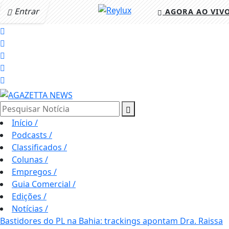
Entrar
AGORA AO VIV
Pesquisar Notícia
Início
/
Podcasts
/
Classificados
/
Colunas
/
Empregos
/
Guia Comercial
/
Edições
/
Notícias
/
Bastidores do PL na Bahia: trackings apontam Dra. Raissa