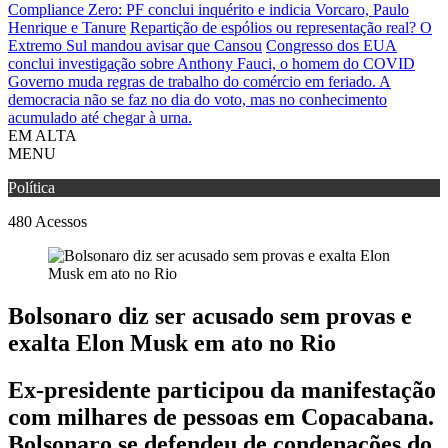
Compliance Zero: PF conclui inquérito e indicia Vorcaro, Paulo
Henrique e Tanure
Repartição de espólios ou representação real? O
Extremo Sul mandou avisar que Cansou
Congresso dos EUA
conclui investigação sobre Anthony Fauci, o homem do COVID
Governo muda regras de trabalho do comércio em feriado.
A
democracia não se faz no dia do voto, mas no conhecimento
acumulado até chegar à urna.
EM ALTA
MENU
Política
480
Acessos
Bolsonaro diz ser acusado sem provas e
exalta Elon Musk em ato no Rio
Ex-presidente participou da manifestação
com milhares de pessoas em Copacabana.
Bolsonaro se defendeu de condenações do