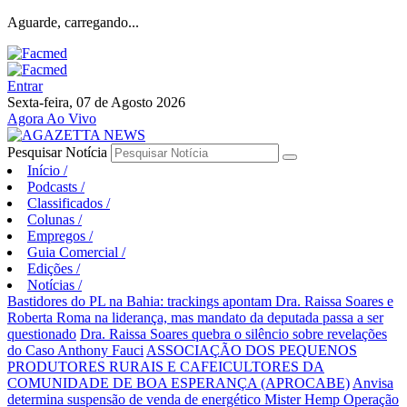
Aguarde, carregando...
Entrar
Sexta-feira, 07 de Agosto 2026
Agora Ao Vivo
Pesquisar Notícia
Início
/
Podcasts
/
Classificados
/
Colunas
/
Empregos
/
Guia Comercial
/
Edições
/
Notícias
/
Bastidores do PL na Bahia: trackings apontam Dra. Raissa Soares e
Roberta Roma na liderança, mas mandato da deputada passa a ser
questionado
Dra. Raissa Soares quebra o silêncio sobre revelações
do Caso Anthony Fauci
ASSOCIAÇÃO DOS PEQUENOS
PRODUTORES RURAIS E CAFEICULTORES DA
COMUNIDADE DE BOA ESPERANÇA (APROCABE)
Anvisa
determina suspensão de venda de energético Mister Hemp
Operação