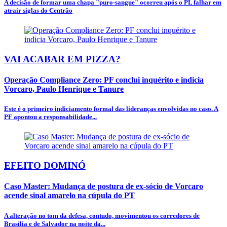
A decisão de formar uma chapa "puro-sangue" ocorreu após o PL falhar em
atrair siglas do Centrão
VAI ACABAR EM PIZZA?
Operação Compliance Zero: PF conclui inquérito e indicia
Vorcaro, Paulo Henrique e Tanure
Este é o primeiro indiciamento formal das lideranças envolvidas no caso. A
PF apontou a responsabilidade...
EFEITO DOMINÓ
Caso Master: Mudança de postura de ex-sócio de Vorcaro
acende sinal amarelo na cúpula do PT
A alteração no tom da defesa, contudo, movimentou os corredores de
Brasília e de Salvador na noite da...